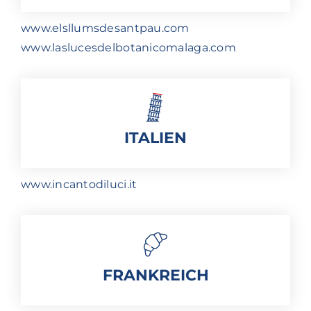
www.elsllumsdesantpau.com
www.laslucesdelbotanicomalaga.com
ITALIEN
www.incantodiluci.it
FRANKREICH