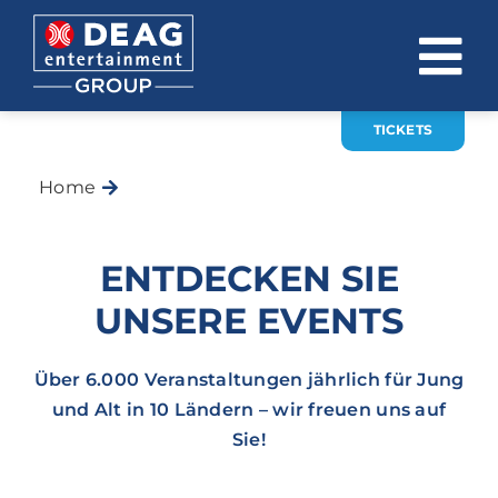
Zum
Inhalt
To
springen
Na
TICKETS
ÜBER UNS
Home
Events
INVESTOR RELATIONS
EVENTS
ENTDECKEN SIE
KARRIERE
UNSERE EVENTS
KONTAKT
Über 6.000 Veranstaltungen jährlich für Jung
und Alt in 10 Ländern – wir freuen uns auf
News
Sie!
DE
EN