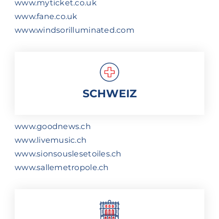
www.myticket.co.uk
www.fane.co.uk
www.windsorilluminated.com
SCHWEIZ
www.goodnews.ch
www.livemusic.ch
www.sionsouslesetoiles.ch
www.sallemetropole.ch