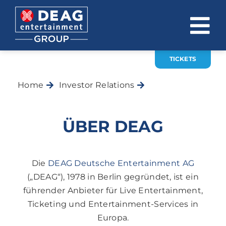
Zum
Inhalt
To
springen
Na
TICKETS
ÜBER UNS
Home
Investor Relations
Unternehmen
INVESTOR RELATIONS
EVENTS
ÜBER DEAG
KARRIERE
KONTAKT
Die
DEAG Deutsche Entertainment AG
(„DEAG“), 1978 in Berlin gegründet, ist ein
führender Anbieter für Live Entertainment,
News
Ticketing und Entertainment-Services in
DE
EN
Europa.