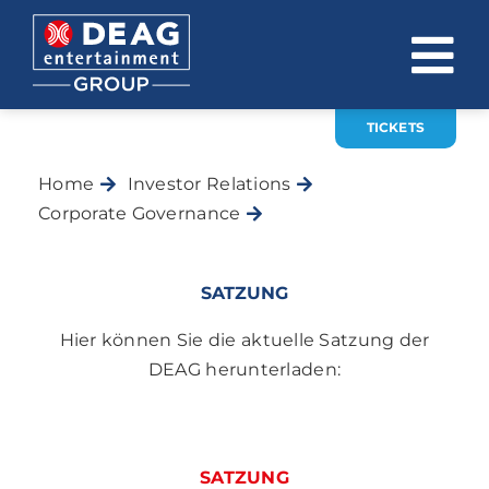
Zum
Inhalt
To
springen
Na
TICKETS
ÜBER UNS
Home
Investor Relations
INVESTOR RELATIONS
Corporate Governance
Satzung
EVENTS
SATZUNG
KARRIERE
Hier können Sie die aktuelle Satzung der
KONTAKT
DEAG herunterladen:
News
DE
EN
SATZUNG