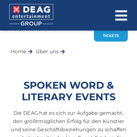
Zum
Inhalt
To
springen
Na
TICKETS
ÜBER UNS
Home
Über uns
INVESTOR RELATIONS
Spoken Word & Literary Events
EVENTS
SPOKEN WORD &
KARRIERE
LITERARY EVENTS
KONTAKT
Die DEAG hat es sich zur Aufgabe gemacht,
News
den größtmöglichen Erfolg für den Künstler
und seine Geschäftsbeziehungen zu schaffen
DE
EN