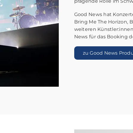
prägende Rolle im Schw
Good News hat Konzerte 
Bring Me The Horizon, Bi
weiteren Künstler:inne
News für das Booking de
zu Good News Produ