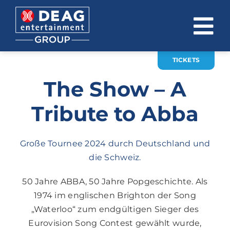
Zum
Inhalt
To
springen
Na
TICKETS
ÜBER UNS
The Show – A
INVESTOR RELATIONS
Tribute to Abba
EVENTS
KARRIERE
Große Tournee 2024 durch Deutschland und
die Schweiz.
KONTAKT
50 Jahre ABBA, 50 Jahre Popgeschichte. Als
1974 im englischen Brighton der Song
News
„Waterloo“ zum endgültigen Sieger des
DE
EN
Eurovision Song Contest gewählt wurde,