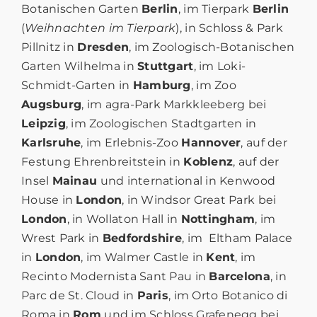
Botanischen Garten
Berlin
, im Tierpark
Berlin
(
Weihnachten im Tierpark
), in Schloss & Park
Pillnitz in
Dresden
, im Zoologisch-Botanischen
Garten Wilhelma in
Stuttgart
, im Loki-
Schmidt-Garten in
Hamburg
, im Zoo
Augsburg
, im agra-Park Markkleeberg bei
Leipzig
, im Zoologischen Stadtgarten in
Karlsruhe
, im Erlebnis-Zoo
Hannover
, auf der
Festung Ehrenbreitstein in
Koblenz
, auf der
Insel
Mainau
und international in Kenwood
House in
London
, in Windsor Great Park bei
London
, in Wollaton Hall in
Nottingham
, im
Wrest Park in
Bedfordshire
, im Eltham Palace
in
London
, im Walmer Castle in
Kent
, im
Recinto Modernista Sant Pau in
Barcelona
, in
Parc de St. Cloud in
Paris
, im Orto Botanico di
Roma in
Rom
und im Schloss Grafenegg bei