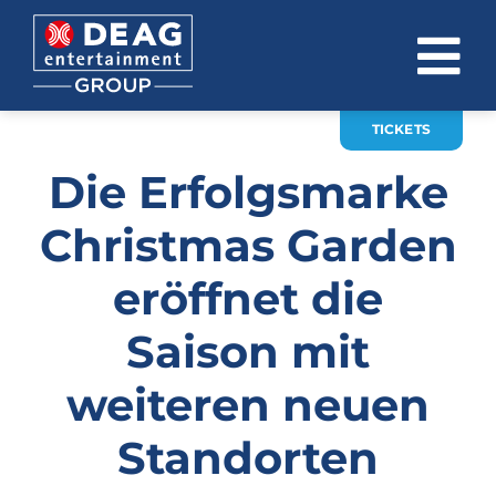
Zum
Inhalt
To
springen
Na
TICKETS
ÜBER UNS
Die Erfolgsmarke
INVESTOR RELATIONS
Christmas Garden
EVENTS
eröffnet die
KARRIERE
Saison mit
KONTAKT
weiteren neuen
News
Standorten
DE
EN