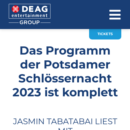
Zum
Inhalt
To
springen
Na
TICKETS
ÜBER UNS
Das Programm
INVESTOR RELATIONS
der Potsdamer
EVENTS
Schlössernacht
KARRIERE
2023 ist komplett
KONTAKT
News
JASMIN TABATABAI LIEST
DE
EN