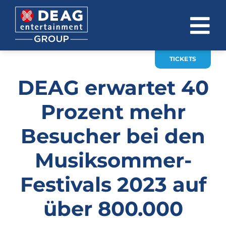
Zum
Inhalt
To
springen
Na
TICKETS
ÜBER UNS
DEAG erwartet 40
INVESTOR RELATIONS
Prozent mehr
EVENTS
Besucher bei den
KARRIERE
Musiksommer-
KONTAKT
Festivals 2023 auf
News
über 800.000
DE
EN