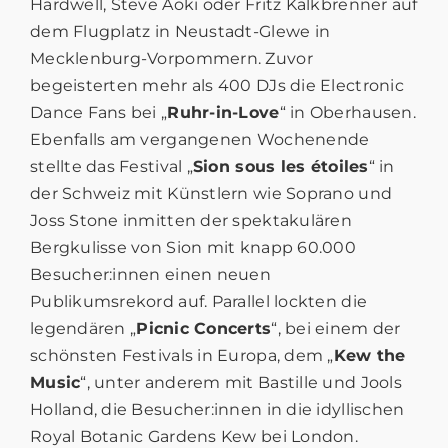
Hardwell, Steve Aoki oder Fritz Kalkbrenner auf
dem Flugplatz in Neustadt-Glewe in
Mecklenburg-Vorpommern. Zuvor
begeisterten mehr als 400 DJs die Electronic
Dance Fans bei „
Ruhr-in-Love
“ in Oberhausen.
Ebenfalls am vergangenen Wochenende
stellte das Festival „
Sion sous les étoiles
“ in
der Schweiz mit Künstlern wie Soprano und
Joss Stone inmitten der spektakulären
Bergkulisse von Sion mit knapp 60.000
Besucher:innen einen neuen
Publikumsrekord auf. Parallel lockten die
legendären „
Picnic Concerts
“, bei einem der
schönsten Festivals in Europa, dem „
Kew the
Music
“, unter anderem mit Bastille und Jools
Holland, die Besucher:innen in die idyllischen
Royal Botanic Gardens Kew bei London.