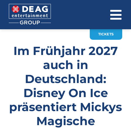
Zum
Inhalt
To
springen
Na
TICKETS
ÜBER UNS
Im Frühjahr 2027
INVESTOR RELATIONS
auch in
EVENTS
Deutschland:
KARRIERE
Disney On Ice
KONTAKT
präsentiert Mickys
News
Magische
DE
EN