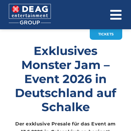
Zum
Inhalt
To
springen
Na
TICKETS
ÜBER UNS
Exklusives
INVESTOR RELATIONS
Monster Jam –
EVENTS
Event 2026 in
KARRIERE
Deutschland auf
KONTAKT
Schalke
News
Der exklusive Presale für das Event am
DE
EN