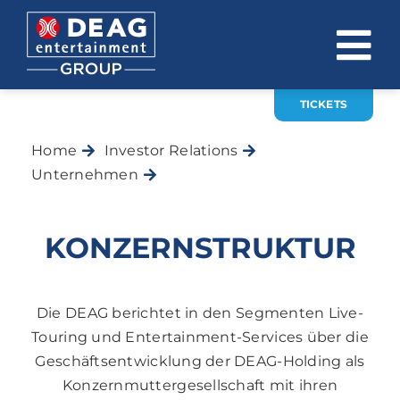
Zum
Inhalt
To
springen
Na
TICKETS
ÜBER UNS
Home
Investor Relations
INVESTOR RELATIONS
Unternehmen
Konzernstruktur
EVENTS
KONZERNSTRUKTUR
KARRIERE
KONTAKT
Die DEAG berichtet in den Segmenten Live-
Touring und Entertainment-Services über die
News
Geschäftsentwicklung der DEAG-Holding als
DE
EN
Konzernmuttergesellschaft mit ihren