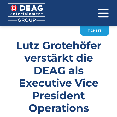
Zum
Inhalt
To
springen
Na
TICKETS
ÜBER UNS
Lutz Grotehöfer
INVESTOR RELATIONS
verstärkt die
EVENTS
DEAG als
KARRIERE
Executive Vice
KONTAKT
President
News
Operations
DE
EN