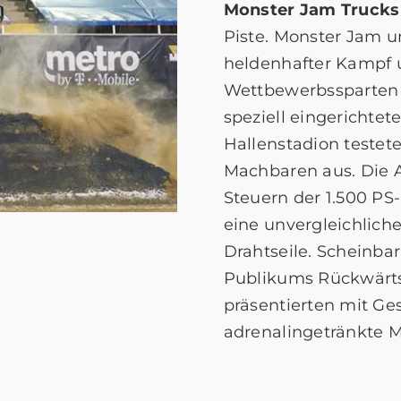
Monster Jam Trucks
Piste. Monster Jam u
heldenhafter Kampf u
Wettbewerbssparten F
speziell eingerichte
Hallenstadion testet
Machbaren aus. Die A
Steuern der 1.500 P
eine unvergleichlich
Drahtseile. Scheinbar
Publikums Rückwärts
präsentierten mit Ge
adrenalingetränkte M