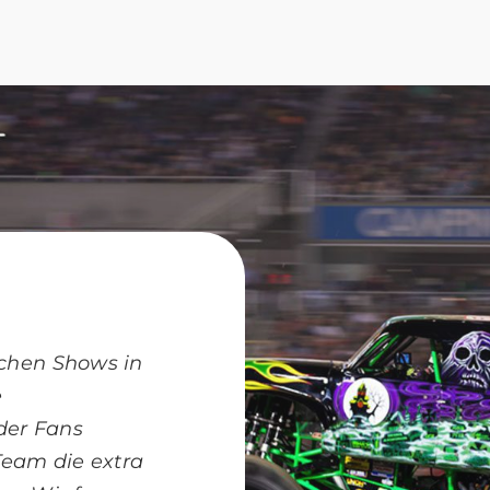
eichen Shows in
e
der Fans
eam die extra