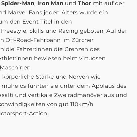
 Spider-Man
,
Iron Man
und
Thor
mit auf der
nd Marvel Fans jeden Alters wurde ein
m den Event-Titel in den
reestyle, Skills und Racing geboten. Auf der
ten Off-Road-Fahrbahn im Zürcher
en die Fahrer:innen die Grenzen des
thlet:innen bewiesen beim virtuosen
S-Maschinen
e körperliche Stärke und Nerven wie
 mühelos führten sie unter dem Applaus des
salti und vertikale Zweiradmanöver aus und
schwindigkeiten von gut 110km/h
otorsport-Action.