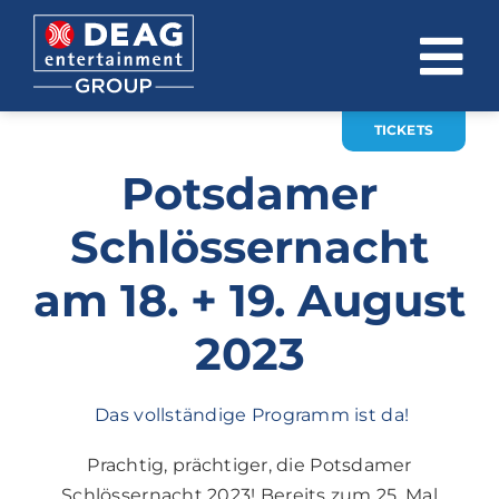
Zum
Inhalt
To
springen
Na
TICKETS
ÜBER UNS
Potsdamer
INVESTOR RELATIONS
Schlössernacht
EVENTS
am 18. + 19. August
KARRIERE
2023
KONTAKT
Das vollständige Programm ist da!
News
Prachtig, prächtiger, die Potsdamer
DE
EN
Schlössernacht 2023! Bereits zum 25. Mal