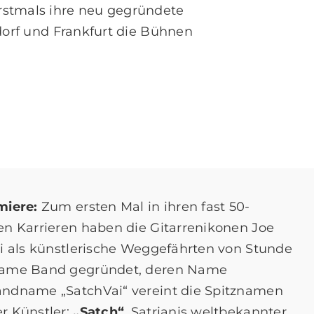
erstmals ihre neu gegründete
dorf und Frankfurt die Bühnen
miere:
Zum ersten Mal in ihren fast 50-
en Karrieren haben die Gitarrenikonen Joe
ai als künstlerische Weggefährten von Stunde
same Band gegründet, deren Name
andname „SatchVai“ vereint die Spitznamen
r Künstler:
„Satch“
, Satrianis weltbekannter