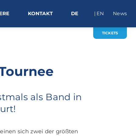
ERE
KONTAKT
DE
EN
News
TICKETS
 Tournee
stmals als Band in
urt!
reinen sich zwei der größten