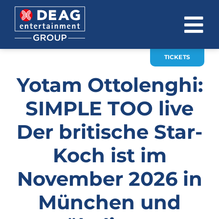
Zum
Inhalt
To
springen
Na
TICKETS
ÜBER UNS
Yotam Ottolenghi:
INVESTOR RELATIONS
SIMPLE TOO live
EVENTS
Der britische Star-
KARRIERE
Koch ist im
KONTAKT
November 2026 in
News
München und
DE
EN