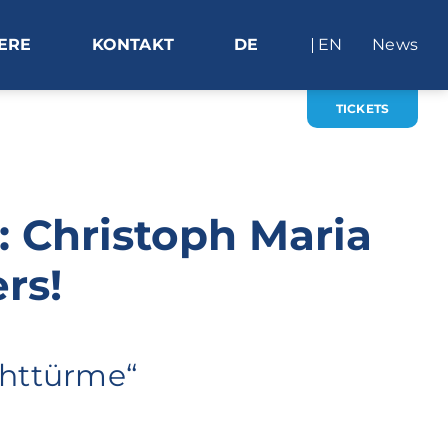
ERE
KONTAKT
DE
EN
News
TICKETS
: Christoph Maria
rs!
httürme“