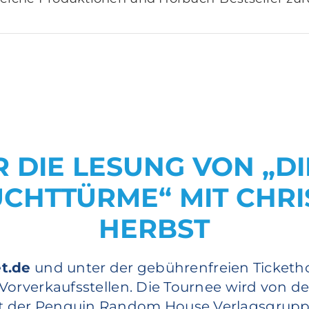
̈R DIE LESUNG VON „DI
CHTTÜRME“ MIT CHR
HERBST
t.de
und unter der gebührenfreien Ticketh
orverkaufsstellen. Die Tournee wird von de
t der Penguin Random House Verlagsgruppe