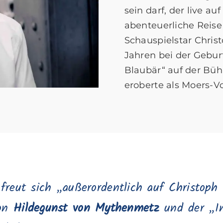
sein darf, der live a
abenteuerliche Reis
Schauspielstar Christ
Jahren bei der Geburt
Blaubär“ auf der Bü
eroberte als Moers-V
freut sich „außerordentlich auf Christoph
von
Hildegunst von Mythenmetz
und der „In