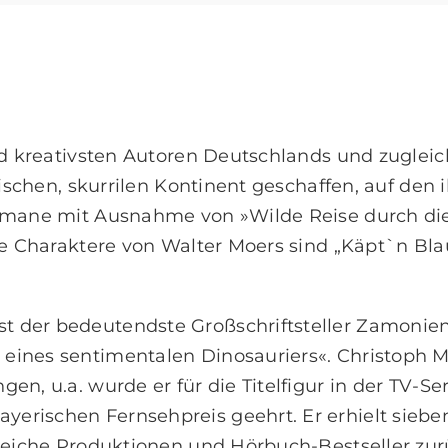
und kreativsten Autoren Deutschlands und zugle
tischen, skurrilen Kontinent geschaffen, auf den 
Romane mit Ausnahme von »Wilde Reise durch di
he Charaktere von Walter Moers sind „Käpt`n Blau
 der bedeutendste Großschriftsteller Zamoniens
ines sentimentalen Dinosauriers«. Christoph Ma
en, u.a. wurde er für die Titelfigur in der TV
erischen Fernsehpreis geehrt. Er erhielt sieb
reiche Produktionen und Hörbuch-Bestseller zuru