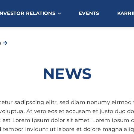
INVESTOR RELATIONS
EVENTS
KARRI
n
Aktuelle IR DEAG News
NEWS
etur sadipscing elitr, sed diam nonumy eirmod 
luptua. At vero eos et accusam et justo duo dol
 est Lorem ipsum dolor sit amet. Lorem ipsum do
 tempor invidunt ut labore et dolore magna ali