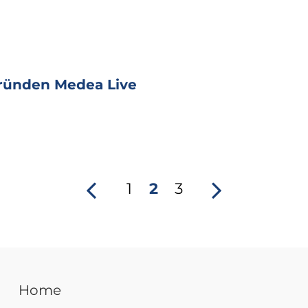
ründen Medea Live
1
2
3
Home