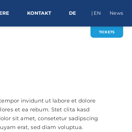
ERE
KONTAKT
DE
EN
News
TICKETS
tempor invidunt ut labore et dolore
ores et ea rebum. Stet clita kasd
lor sit amet, consetetur sadipscing
quyam erat, sed diam voluptua.